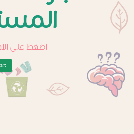
المست
اضغط على الاج
tart